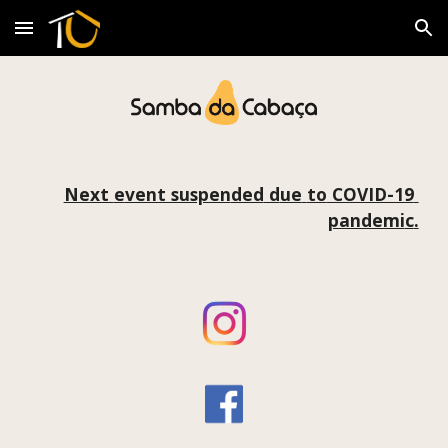
Skip to main content
Skip to navigation
Next 
e
vent suspen
ded
 d
ue
to
 COVID-19 
pandemi
c
.